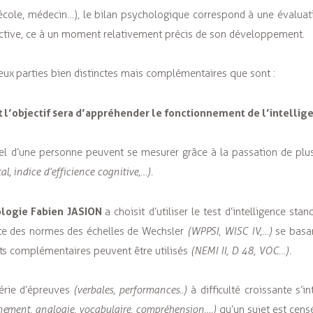
école, médecin…), le bilan psychologique correspond à une évalua
ffective, ce à un moment relativement précis de son développement.
eux parties bien distinctes mais complémentaires que sont :
t l’objectif sera d’appréhender le fonctionnement de l’intellig
uel d’une personne peuvent se mesurer grâce à la passation de plus
l, indice d’efficience cognitive,…).
ologie Fabien JASION
a choisit d’utiliser le test d’intelligence st
te des normes des échelles de Wechsler
(WPPSI, WISC IV,…)
se basan
sts complémentaires peuvent être utilisés
(NEMI II, D 48, VOC…).
érie d’épreuves
(verbales, performances..)
à difficulté croissante s’in
nnement, analogie, vocabulaire, compréhension….)
qu’un sujet est cens