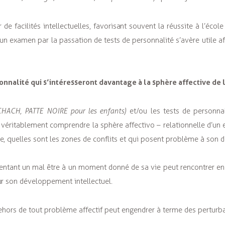
 de facilités intellectuelles, favorisant souvent la réussite à l’éc
le un examen par la passation de tests de personnalité s’avère utile
onnalité qui s’intéresseront davantage à la sphère affective de 
CHACH, PATTE NOIRE pour les enfants)
et/ou les tests de personna
e véritablement comprendre la sphère affectivo – relationnelle d’u
re, quelles sont les zones de conflits et qui posent problème à so
sentant un mal être à un moment donné de sa vie peut rencontrer en 
ur son développement intellectuel.
n dehors de tout problème affectif peut engendrer à terme des perturb