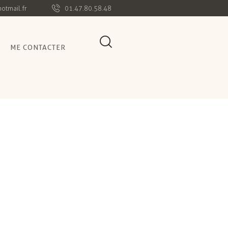
otmail.fr
01.47.80.58.48
ME CONTACTER