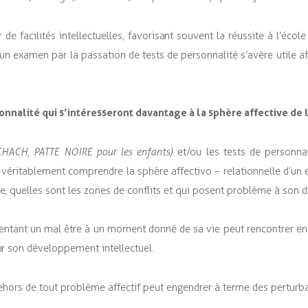
 de facilités intellectuelles, favorisant souvent la réussite à l’éc
le un examen par la passation de tests de personnalité s’avère utile
onnalité qui s’intéresseront davantage à la sphère affective de 
CHACH, PATTE NOIRE pour les enfants)
et/ou les tests de personna
e véritablement comprendre la sphère affectivo – relationnelle d’u
re, quelles sont les zones de conflits et qui posent problème à so
sentant un mal être à un moment donné de sa vie peut rencontrer en 
ur son développement intellectuel.
n dehors de tout problème affectif peut engendrer à terme des perturb