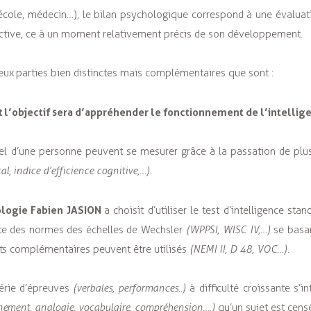
école, médecin…), le bilan psychologique correspond à une évalua
ffective, ce à un moment relativement précis de son développement.
eux parties bien distinctes mais complémentaires que sont :
t l’objectif sera d’appréhender le fonctionnement de l’intellig
uel d’une personne peuvent se mesurer grâce à la passation de plus
l, indice d’efficience cognitive,…).
ologie Fabien JASION
a choisit d’utiliser le test d’intelligence st
te des normes des échelles de Wechsler
(WPPSI, WISC IV,…)
se basan
sts complémentaires peuvent être utilisés
(NEMI II, D 48, VOC…).
érie d’épreuves
(verbales, performances..)
à difficulté croissante s’in
nnement, analogie, vocabulaire, compréhension….)
qu’un sujet est cens