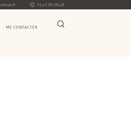
otmail.fr
01.47.80.58.48
ME CONTACTER